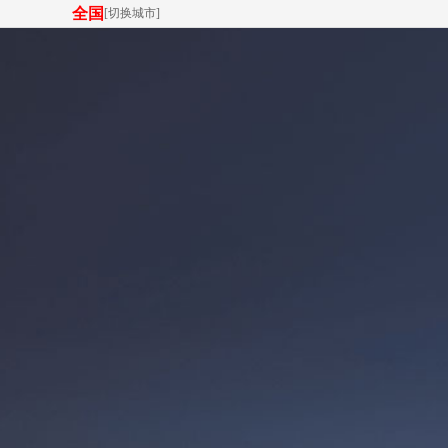
全国
[
切换城市
]