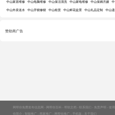
中山家居维修
中山电脑维修
中山保洁清洗
中山家电维修
中山保姆月嫂
中
中山外卖送水
中山开锁修锁
中山租赁
中山鲜花盆景
中山礼品定制
中山遗
赞助商广告
网帮你免费发布信息网
-
网帮你百科
-
帮助文档
-
联系我们
-
免责声明
-
使用
你简介
-
智能推广
-
商家推广
-
网帮你推广
-
手机版
-
关于我们