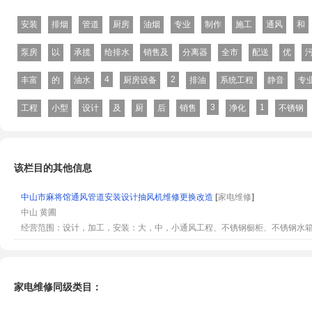
安装
排烟
管道
厨房
油烟
专业
制作
施工
通风
和
泵房
以
承揽
给排水
销售及
分离器
全市
配送
优
4
2
丰富
的
油水
厨房设备
排油
系统工程
静音
专
3
1
工程
小型
设计
及
厨
后
销售
净化
不锈钢
该栏目的其他信息
中山市麻将馆通风管道安装设计抽风机维修更换改造
[
家电维修
]
中山 黄圃
经营范围：设计，加工，安装：大，中，小通风工程、不锈钢橱柜、不锈钢水
家电维修同级类目：