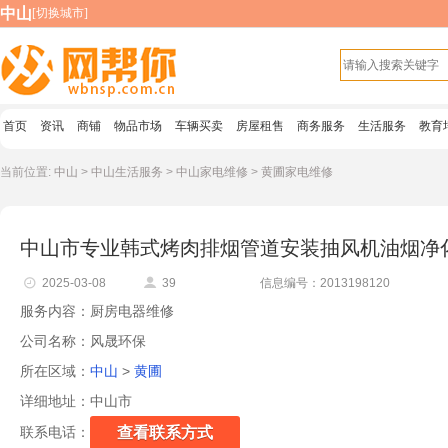
中山
[
切换城市
]
首页
资讯
商铺
物品市场
车辆买卖
房屋租售
商务服务
生活服务
教育
当前位置:
中山
>
中山生活服务
>
中山家电维修
>
黄圃家电维修
中山市专业韩式烤肉排烟管道安装抽风机油烟净
2025-03-08
39
信息编号：2013198120
09:41:27
服务内容：厨房电器维修
公司名称：风晟环保
所在区域：
中山
>
黄圃
详细地址：
中山市
联系电话：
查看联系方式