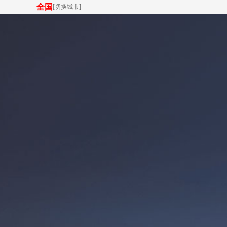
全国
[
切换城市
]