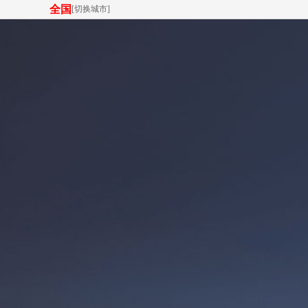
全国
[
切换城市
]