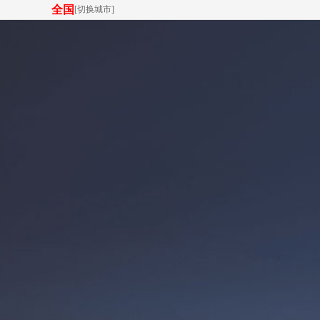
全国
[
切换城市
]